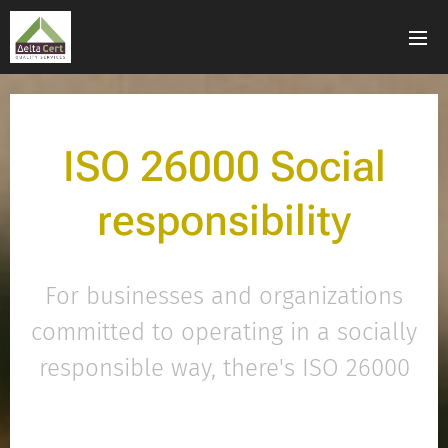
ISO 26000 Social
responsibility
For businesses and organizations
committed to operating in a socially
responsible way, there's ISO 26000